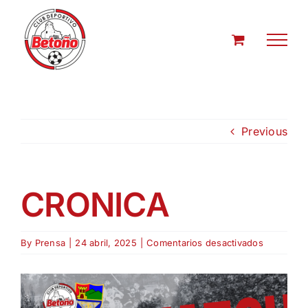
Skip
to
content
Previous
CRONICA
en
By
Prensa
|
24 abril, 2025
|
Comentarios desactivados
CRONICA