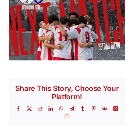
Share This Story, Choose Your
Platform!
Facebook
X
Reddit
LinkedIn
WhatsApp
Telegram
Tumblr
Pinterest
Vk
Xing
Email