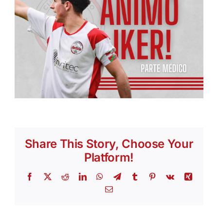
Share This Story, Choose Your
Platform!
Facebook
X
Reddit
LinkedIn
WhatsApp
Telegram
Tumblr
Pinterest
Vk
Xing
Email