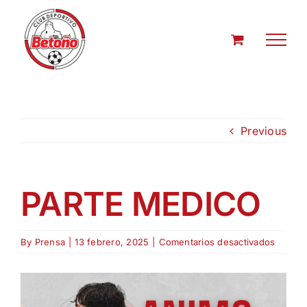
Skip
to
content
Previous
PARTE MEDICO
en
By
Prensa
|
13 febrero, 2025
|
Comentarios desactivados
PARTE
MEDIC