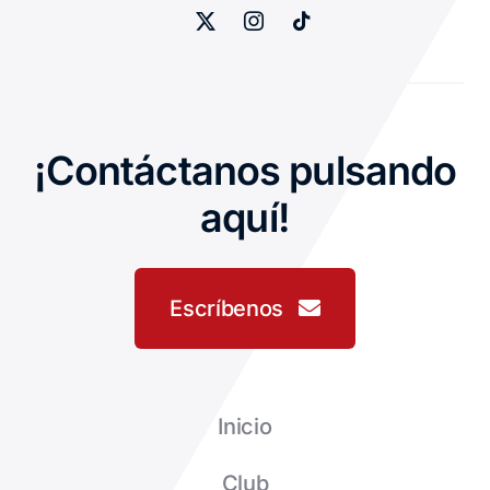
¡Contáctanos pulsando
aquí!
Escríbenos
Inicio
Club