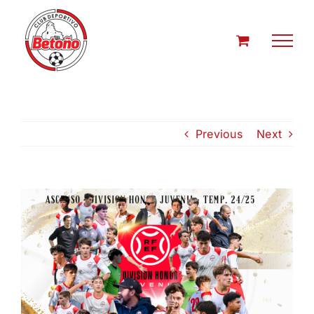
Skip
to
content
Previous
Next
View
Larger
Image