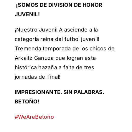
DIVISION
¡SOMOS DE DIVISION DE HONOR
DE
JUVENIL!
HONOR
JUVENIL!
¡Nuestro Juvenil A asciende a la
categoría reina del futbol juvenil!
Tremenda temporada de los chicos de
Arkaitz Ganuza que logran esta
histórica hazaña a falta de tres
jornadas del final!
IMPRESIONANTE. SIN PALABRAS.
BETOÑO!
#WeAreBetoño