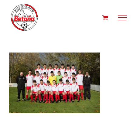
Skip
to
content