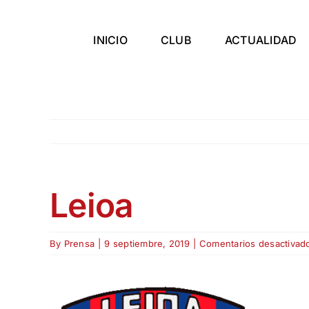
Skip
to
INICIO
CLUB
ACTUALIDAD
content
Leioa
By
Prensa
|
9 septiembre, 2019
|
Comentarios desactivad