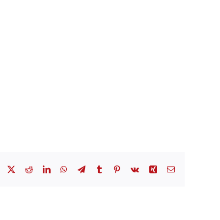
Facebook
X
Reddit
LinkedIn
WhatsApp
Telegram
Tumblr
Pinterest
Vk
Xing
Email